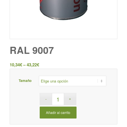
RAL 9007
10,34
€
–
43,22
€
Tamaño
Añadir al carrito