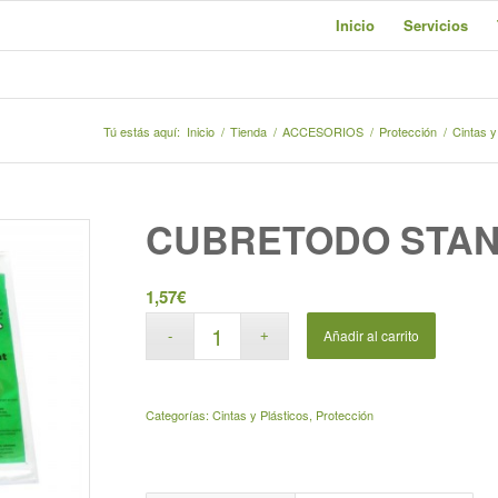
Inicio
Servicios
Tú estás aquí:
Inicio
/
Tienda
/
ACCESORIOS
/
Protección
/
Cintas y
CUBRETODO STA
1,57
€
Añadir al carrito
Categorías:
Cintas y Plásticos
,
Protección